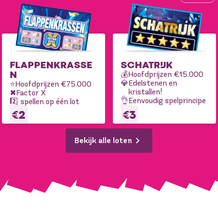
FLAPPENKRASSE
SCHATRIJK
N
💰
Hoofdprijzen €15.000
💎
Edelstenen en
⭐
Hoofdprijzen €75.000
kristallen!
✖
Factor X
👌
Eenvoudig spelprincipe
2️⃣ spellen op één lot
€2
€3
Bekijk alle loten