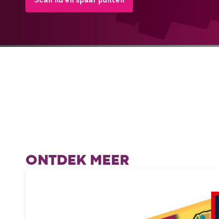
Scan nu en spaar punten
ONTDEK MEER