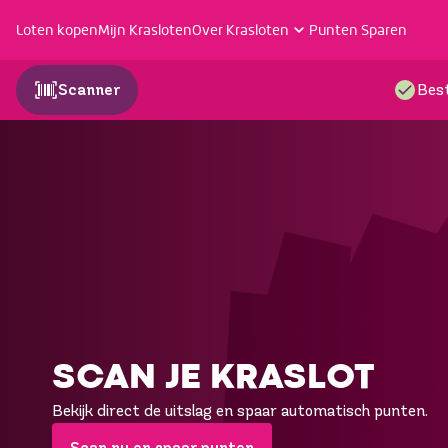
Loten kopen
Mijn Krasloten
Over Krasloten
Punten Sparen
Scanner
Best
SCAN JE KRASLOT
Bekijk direct de uitslag en spaar automatisch punten.