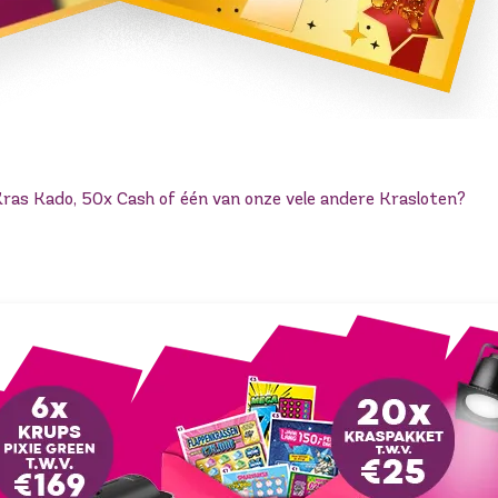
, Kras Kado, 50x Cash of één van onze vele andere Krasloten?