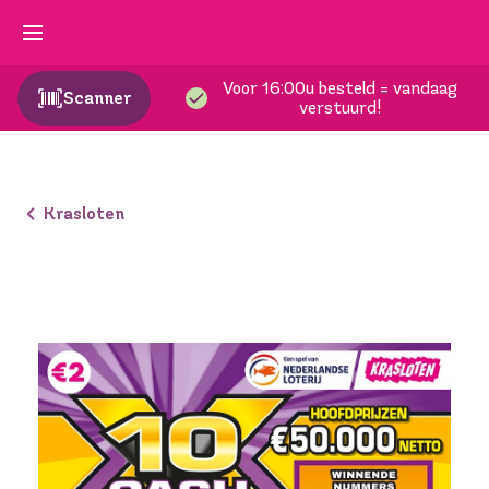
Voor 16:00u besteld = vandaag
Scanner
verstuurd!
Krasloten