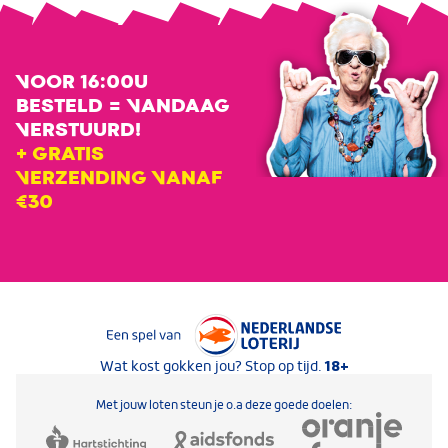
VOOR 16:00U
BESTELD = VANDAAG
VERSTUURD!
+ GRATIS
VERZENDING VANAF
€30
Keurmerken van Nederlandse Loterij
18+
Wat kost gokken jou? Stop op tijd.
Met jouw loten steun je o.a deze goede doelen: