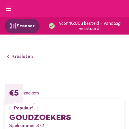
Voor 16:00u besteld = vandaag
Scanner
verstuurd!
Krasloten
€5
Populair!
GOUDZOEKERS
Spelnummer 372