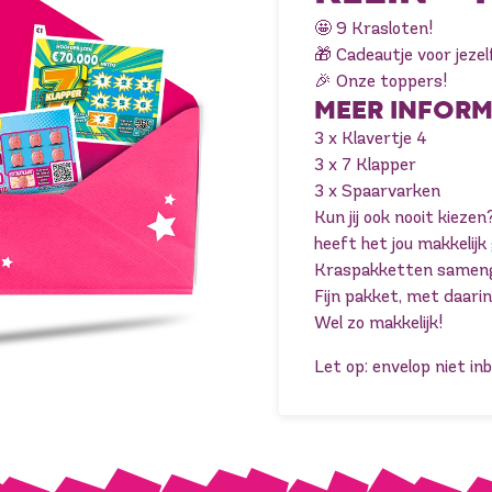
🤩 9 Krasloten!
🎁 Cadeautje voor jezel
🎉 Onze toppers!
MEER INFORM
3 x Klavertje 4

3 x 7 Klapper

3 x Spaarvarken
Kun jij ook nooit kieze
heeft het jou makkelij
Kraspakketten samenge
Fijn pakket, met daari
Wel zo makkelijk!
Let op: envelop niet in