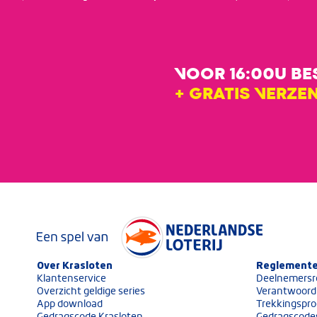
VOOR 16:00U B
+ GRATIS VERZE
Keurmerken van Nederlandse Loterij
Over Krasloten
Volg ons op social media
Reglemente
Klantenservice
Deelnemersr
Overzicht geldige series
Verantwoord
App download
Trekkingspro
Gedragscode Krasloten
Gedragscode