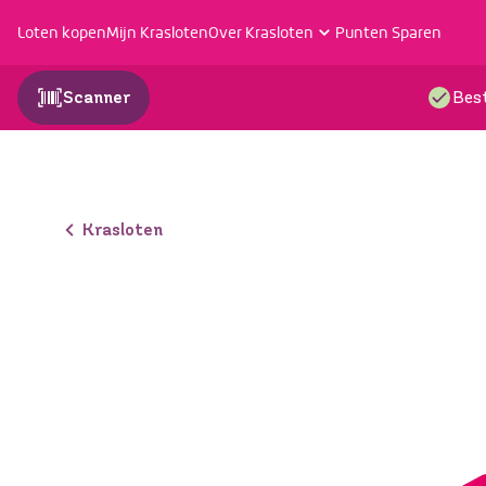
Loten kopen
Mijn Krasloten
Over Krasloten
Punten Sparen
Scanner
Best
Krasloten