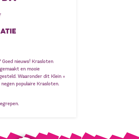
f
ATIE
n? Goed nieuws! Krasloten
k gemaakt en mooie
steld. Waaronder dit Klein =
n negen populaire Krasloten.
begrepen.