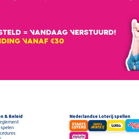
ESTELD = VANDAAG VERSTUURD!
NDING VANAF €30
n & Beleid
Nederlandse Loterij spellen
eglement
 spelen
cedures
s