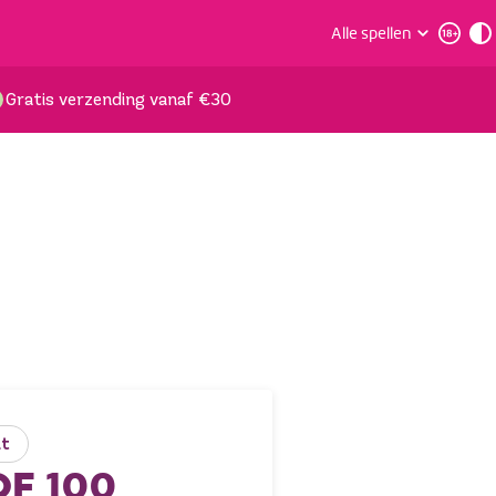
Alle spellen
Gratis verzending vanaf €30
ht
OF 100