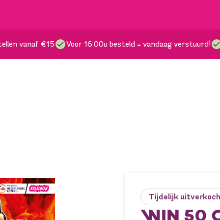
ellen vanaf €15
Voor 16:00u besteld = vandaag verstuurd!
Tijdelijk uitverkoc
WIN 50 