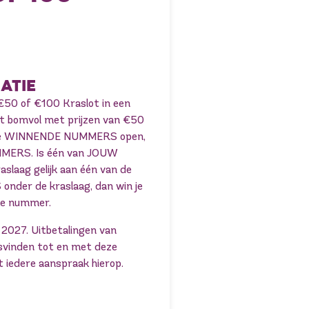
ATIE
€50 of €100 Kraslot in een
zit bomvol met prijzen van €50
 de WINNENDE NUMMERS open,
MERS. Is één van JOUW
laag gelijk aan één van de
er de kraslaag, dan win je
jke nummer.
 2027. Uitbetalingen van
tsvinden tot en met deze
t iedere aanspraak hierop.