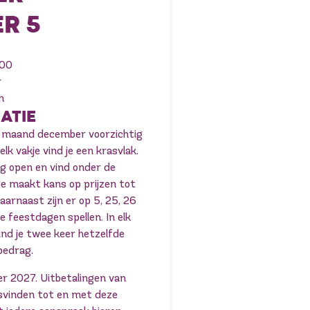
R 5
000
r
n
ATIE
e maand december voorzichtig
lk vakje vind je een krasvlak.
ig open en vind onder de
Je maakt kans op prijzen tot
arnaast zijn er op 5, 25, 26
 feestdagen spellen. In elk
ind je twee keer hetzelfde
bedrag.
r 2027. Uitbetalingen van
tsvinden tot en met deze