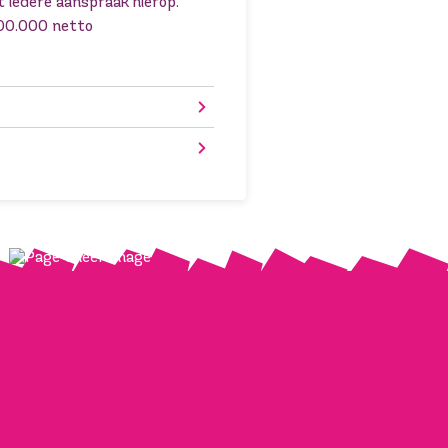
t iedere aanspraak hierop.
100.000 netto