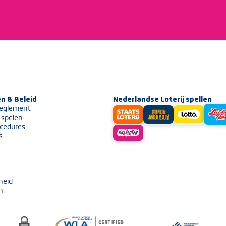
n & Beleid
Nederlandse Loterij spellen
eglement
 spelen
cedures
s
heid
n