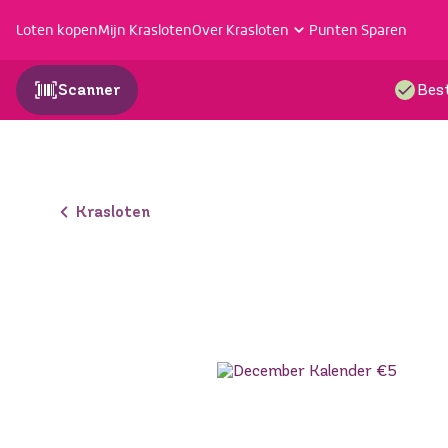
Loten kopen
Mijn Krasloten
Over Krasloten
Punten Sparen
Scanner
Best
Krasloten