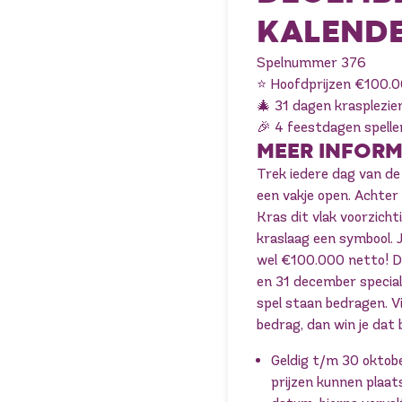
KALENDE
Spelnummer 376
⭐️ Hoofdprijzen €100.
🎄 31 dagen krasplezie
🎉 4 feestdagen spelle
MEER INFORM
Trek iedere dag van d
een vakje open. Achter e
Kras dit vlak voorzicht
kraslaag een symbool. 
wel €100.000 netto! Da
en 31 december speciale
spel staan bedragen. V
bedrag, dan win je dat 
Geldig t/m 30 oktobe
prijzen kunnen plaa