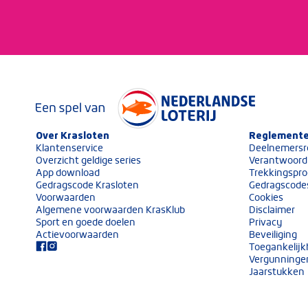
Keurmerken van Nederlandse Loterij
Over Krasloten
Volg ons op social media
Reglemente
Klantenservice
Deelnemersr
Overzicht geldige series
Verantwoord
App download
Trekkingspro
Gedragscode Krasloten
Gedragscode
Voorwaarden
Cookies
Algemene voorwaarden KrasKlub
Disclaimer
Sport en goede doelen
Privacy
Actievoorwaarden
Beveiliging
Toegankelijk
Vergunninge
Jaarstukken